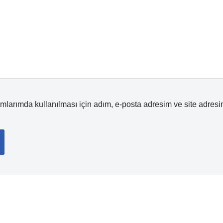
larımda kullanılması için adım, e-posta adresim ve site adresi