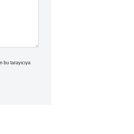
m bu tarayıcıya