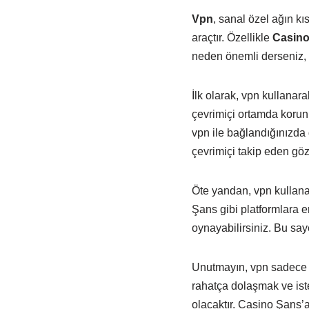
Vpn
, sanal özel ağın kı
araçtır. Özellikle
Casino
neden önemli derseniz, 
İlk olarak, vpn kullanarak
çevrimiçi ortamda korunm
vpn ile bağlandığınızda g
çevrimiçi takip eden göz
Öte yandan, vpn kullanar
Şans gibi platformlara e
oynayabilirsiniz. Bu saye
Unutmayın, vpn sadece g
rahatça dolaşmak ve isted
olacaktır. Casino Şans’a