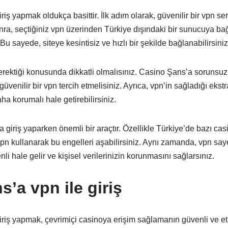
iş yapmak oldukça basittir. İlk adım olarak, güvenilir bir vpn ser
ra, seçtiğiniz vpn üzerinden Türkiye dışındaki bir sunucuya b
 Bu sayede, siteye kesintisiz ve hızlı bir şekilde bağlanabilirsiniz
ektiği konusunda dikkatli olmalısınız. Casino Şans’a sorunsuz b
güvenilir bir vpn tercih etmelisiniz. Ayrıca, vpn’in sağladığı ekst
a korumalı hale getirebilirsiniz.
a giriş yaparken önemli bir araçtır. Özellikle Türkiye’de bazı cas
pn kullanarak bu engelleri aşabilirsiniz. Aynı zamanda, vpn say
nli hale gelir ve kişisel verilerinizin korunmasını sağlarsınız.
’a vpn ile giriş
riş yapmak, çevrimiçi casinoya erişim sağlamanın güvenli ve etki