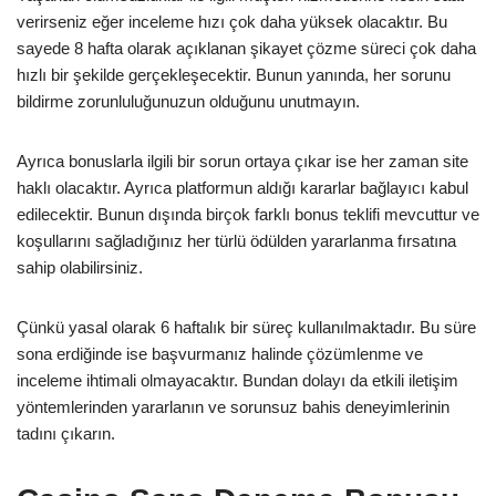
verirseniz eğer inceleme hızı çok daha yüksek olacaktır. Bu
sayede 8 hafta olarak açıklanan şikayet çözme süreci çok daha
hızlı bir şekilde gerçekleşecektir. Bunun yanında, her sorunu
bildirme zorunluluğunuzun olduğunu unutmayın.
Ayrıca bonuslarla ilgili bir sorun ortaya çıkar ise her zaman site
haklı olacaktır. Ayrıca platformun aldığı kararlar bağlayıcı kabul
edilecektir. Bunun dışında birçok farklı bonus teklifi mevcuttur ve
koşullarını sağladığınız her türlü ödülden yararlanma fırsatına
sahip olabilirsiniz.
Çünkü yasal olarak 6 haftalık bir süreç kullanılmaktadır. Bu süre
sona erdiğinde ise başvurmanız halinde çözümlenme ve
inceleme ihtimali olmayacaktır. Bundan dolayı da etkili iletişim
yöntemlerinden yararlanın ve sorunsuz bahis deneyimlerinin
tadını çıkarın.