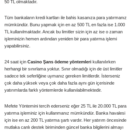
50 TL olmaktadır.
Tüm bankaların kredi kartları ile bahis kasanıza para yatırmanız
mümkündür. Bunu yapmak için en az 500 TL en fazla ise 1.000
TL kullanılmaktadır. Ancak bu limitler sizin için az ise o zaman
işleminizin hemen ardından yeniden bir para yatırma işlemi
yapabilirsiniz.
24 saat için
Casino Şans ödeme yöntemleri
kullanılırken
herhangi bir sınırlama yoktur. Sınır olmadığı için de üst limitler
sadece tek seferliğine uymanız gereken limitlerdir. İsterseniz
çok daha yüksek veya çok daha fazla aynı gün içerisinde
yatırımlarda farklı yöntemlerde kullanılabilmektedir.
Mefete Yöntemini tercih ederseniz eğer 25 TL ile 20.000 TL para
yatırma işleminiz için kullanmanız mümkündür. Banka havalesi
için ise en az 200 TL yatırma şartı vardır. Her yatırım öncesinde
mutlaka canlı destek biriminden güncel banka bilgilerini almayı