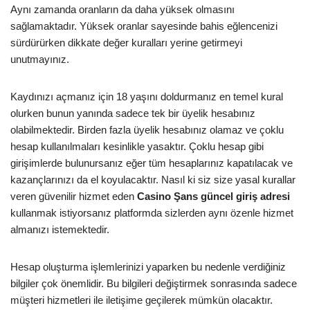
Aynı zamanda oranların da daha yüksek olmasını
sağlamaktadır. Yüksek oranlar sayesinde bahis eğlencenizi
sürdürürken dikkate değer kuralları yerine getirmeyi
unutmayınız.
Kaydınızı açmanız için 18 yaşını doldurmanız en temel kural
olurken bunun yanında sadece tek bir üyelik hesabınız
olabilmektedir. Birden fazla üyelik hesabınız olamaz ve çoklu
hesap kullanılmaları kesinlikle yasaktır. Çoklu hesap gibi
girişimlerde bulunursanız eğer tüm hesaplarınız kapatılacak ve
kazançlarınızı da el koyulacaktır. Nasıl ki siz size yasal kurallar
veren güvenilir hizmet eden
Casino Şans güncel giriş adresi
kullanmak istiyorsanız platformda sizlerden aynı özenle hizmet
almanızı istemektedir.
Hesap oluşturma işlemlerinizi yaparken bu nedenle verdiğiniz
bilgiler çok önemlidir. Bu bilgileri değiştirmek sonrasında sadece
müşteri hizmetleri ile iletişime geçilerek mümkün olacaktır.