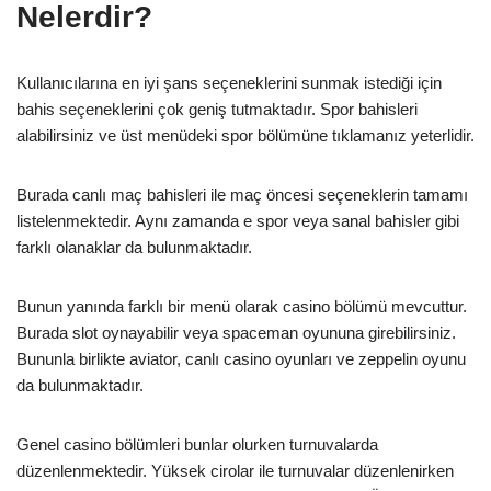
Nelerdir?
Kullanıcılarına en iyi şans seçeneklerini sunmak istediği için
bahis seçeneklerini çok geniş tutmaktadır. Spor bahisleri
alabilirsiniz ve üst menüdeki spor bölümüne tıklamanız yeterlidir.
Burada canlı maç bahisleri ile maç öncesi seçeneklerin tamamı
listelenmektedir. Aynı zamanda e spor veya sanal bahisler gibi
farklı olanaklar da bulunmaktadır.
Bunun yanında farklı bir menü olarak casino bölümü mevcuttur.
Burada slot oynayabilir veya spaceman oyununa girebilirsiniz.
Bununla birlikte aviator, canlı casino oyunları ve zeppelin oyunu
da bulunmaktadır.
Genel casino bölümleri bunlar olurken turnuvalarda
düzenlenmektedir. Yüksek cirolar ile turnuvalar düzenlenirken