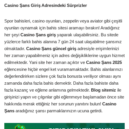
Casino Şans Giriş Adresindeki Sürprizler
Spor bahisleri, casino oyunları, zeppelin veya aviator gibi çeşitli
oyunları oynamak için bahis sitesi aramayı bırakın! Aradığınız
her şeyi
Casino Şans giriş
yaparak ulaşabilirsiniz. Bu sitede
yüzlerce farklı bahis alanına 7 gün 24 saat ulaşabilme şansınız
olmaktadır.
Casino Şans güncel giriş
adresiyle erişimlerinizi
her zaman yapabilmeniz için adres değişikliklerine uygun hizmet
edilmektedir. Yani site her zaman açıktır ve
Casino Şans 2025
eğlencesine hiçbir engel ket vuramamaktadır. Bahis alanlarınızı
değerlendirirken sizlere çok fazla bonusta veriliyor olması aynı
zamanda daha fazla bahis demektir. Daha fazla bahiste daha
fazla kazanç ve eğlene anlamına gelmektedir.
Blog sitemiz
ile
girişinizi yapın ve çılgınlar gibi eğlenmeye başlamadan önce site
hakkında merak ettiğiniz her sorunun yanıtını bulun!
Casino
Şans
aradığınız şansı parmaklarınızın ucuna getirdi.