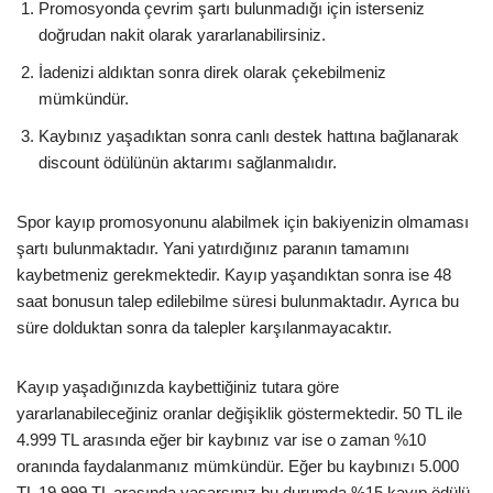
Promosyonda çevrim şartı bulunmadığı için isterseniz
doğrudan nakit olarak yararlanabilirsiniz.
İadenizi aldıktan sonra direk olarak çekebilmeniz
mümkündür.
Kaybınız yaşadıktan sonra canlı destek hattına bağlanarak
discount ödülünün aktarımı sağlanmalıdır.
Spor kayıp promosyonunu alabilmek için bakiyenizin olmaması
şartı bulunmaktadır. Yani yatırdığınız paranın tamamını
kaybetmeniz gerekmektedir. Kayıp yaşandıktan sonra ise 48
saat bonusun talep edilebilme süresi bulunmaktadır. Ayrıca bu
süre dolduktan sonra da talepler karşılanmayacaktır.
Kayıp yaşadığınızda kaybettiğiniz tutara göre
yararlanabileceğiniz oranlar değişiklik göstermektedir. 50 TL ile
4.999 TL arasında eğer bir kaybınız var ise o zaman %10
oranında faydalanmanız mümkündür. Eğer bu kaybınızı 5.000
TL 19.999 TL arasında yaşarsınız bu durumda %15 kayıp ödülü