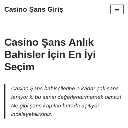
Casino Şans Giriş
İçeriğe
geç
Casino Şans Anlık
Bahisler İçin En İyi
Seçim
Casino Şans bahisçilerine o kadar çok şans
tanıyor ki bu şansı değerlendirmemek olmaz!
Ne gibi şans kapıları burada açılıyor
inceleyebilirsiniz.