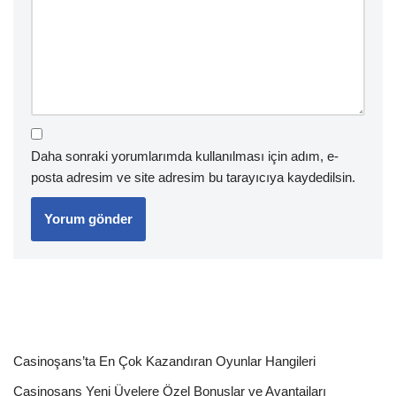
Daha sonraki yorumlarımda kullanılması için adım, e-
posta adresim ve site adresim bu tarayıcıya kaydedilsin.
Casinoşans’ta En Çok Kazandıran Oyunlar Hangileri
Casinoşans Yeni Üyelere Özel Bonuslar ve Avantajları