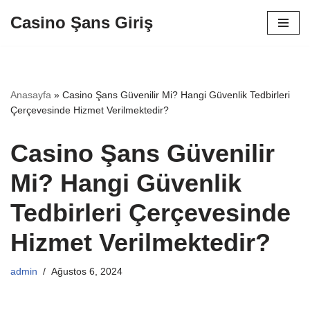
Casino Şans Giriş
İçeriğe
geç
Anasayfa
»
Casino Şans Güvenilir Mi? Hangi Güvenlik Tedbirleri
Çerçevesinde Hizmet Verilmektedir?
Casino Şans Güvenilir
Mi? Hangi Güvenlik
Tedbirleri Çerçevesinde
Hizmet Verilmektedir?
admin
Ağustos 6, 2024