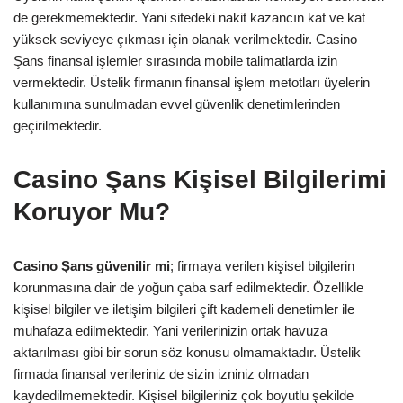
de gerekmemektedir. Yani sitedeki nakit kazancın kat ve kat
yüksek seviyeye çıkması için olanak verilmektedir. Casino
Şans finansal işlemler sırasında mobile talimatlarda izin
vermektedir. Üstelik firmanın finansal işlem metotları üyelerin
kullanımına sunulmadan evvel güvenlik denetimlerinden
geçirilmektedir.
Casino Şans Kişisel Bilgilerimi
Koruyor Mu?
Casino Şans güvenilir mi
; firmaya verilen kişisel bilgilerin
korunmasına dair de yoğun çaba sarf edilmektedir. Özellikle
kişisel bilgiler ve iletişim bilgileri çift kademeli denetimler ile
muhafaza edilmektedir. Yani verilerinizin ortak havuza
aktarılması gibi bir sorun söz konusu olmamaktadır. Üstelik
firmada finansal verileriniz de sizin izniniz olmadan
kaydedilmemektedir. Kişisel bilgileriniz çok boyutlu şekilde