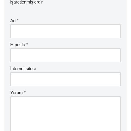
işaretlenmişlerdir
Ad
*
E-posta
*
İnternet sitesi
Yorum
*